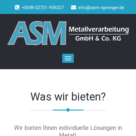
+0049 02721-959227
info@asm-sprenger.de
Toggle
navigation
ASM Metallverarbeitung
GmbH & Co. KG
Was wir bieten?
Mehr Informationen
Wir bieten Ihnen individuelle Lösungen in
Metall.